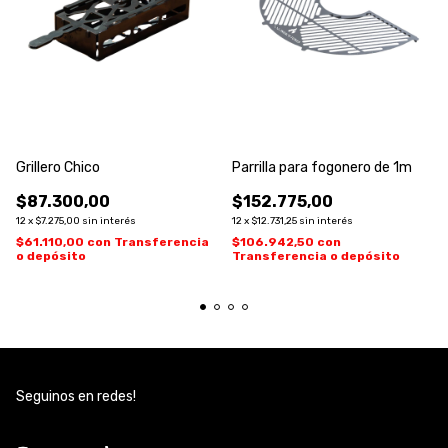
Grillero Chico
Parrilla para fogonero de 1m
$87.300,00
$152.775,00
12
x
$7.275,00
sin interés
12
x
$12.731,25
sin interés
$61.110,00
con
Transferencia
$106.942,50
con
o depósito
Transferencia o depósito
Seguinos en redes!