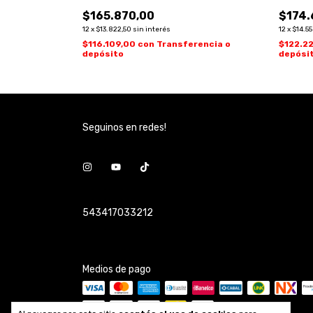
$165.870,00
$174.
12
x
$13.822,50
sin interés
12
x
$14.5
rencia o
$116.109,00
con
Transferencia o
$122.2
depósito
depósi
Seguinos en redes!
543417033212
Medios de pago