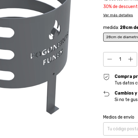
30% de descuent
Ver más detalles
medida:
28cm de
28cm de diametr
Compra pr
Tus datos c
Cambios y
Si no te gus
Entregas para el CP
Medios de envío