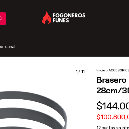
be-canal
Inicio
>
ACCESORIO
1
/
11
Brasero 
28cm/3
$144.0
$100.800
12
cuotas sin int