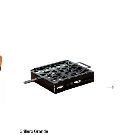
Grillero Grande
Combo - Soport