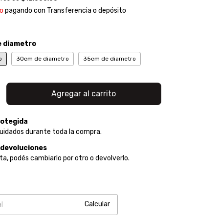
o
pagando con Transferencia o depósito
 diametro
o
30cm de diametro
35cm de diametro
otegida
uidados durante toda la compra.
 devoluciones
ta, podés cambiarlo por otro o devolverlo.
:
Cambiar CP
Calcular