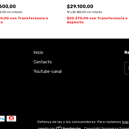
600,00
$29.100,00
50,00
sin interés
12
x
$2.425,00
sin interés
20,00
con
Transferencia o
$20.370,00
con
Transferencia o
to
depósito
Inicio
N
Contacto
Youtube-canal
Defensa de las y los consumidores. Para reclamos
ingr
Copyright fogoneros Funes