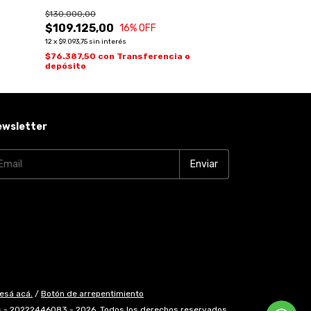
$130.000,00
$95.000,00
$109.125,00
16
% OFF
12
x
$7.916,67
sin inte
12
x
$9.093,75
sin interés
$66.500,00
co
depósito
$76.387,50
con
Transferencia o
depósito
ewsletter
esá acá.
/
Botón de arrepentimiento
 - 20222446083 - 2026. Todos los derechos reservados.