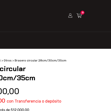
0
S
>
Otros
>
Brasero circular 28cm/30cm/35cm
circular
0cm/35cm
00,00
,00
con
Transferencia o depósito
erés de
$12.000,00